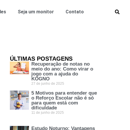
des
Seja um monitor
Contato
ÚLTIMAS POSTAGENS
Recuperação de notas no
meio do ano: Como virar o
jogo com a ajuda do
KOGNO
27 de junho de 2025
5 Motivos para entender que
o Reforço Escolar não é só
para quem está com
dificuldade
11 de junho de 2025
Estudo Noturno: Vantagens