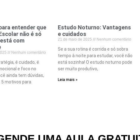
para entender que
Estudo Noturno: Vantagens
Escolar não é só
e cuidados
 está com
21 de maio de 2025
Nenhum comentário
e
Se a sua rotina é corrida e só sobra
 2025
Nenhum comentário
tempo à noite para estudar, você não
atégia, é cuidado, é
está sozinha! O estudo noturno pode
mocional e foco no
ser muito produtivo,
ocê ainda tem dúvidas,
Leia mais »
s 5 motivos para
GENDE UMA AULA GRATUI