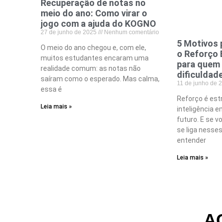
Recuperação de notas no
meio do ano: Como virar o
jogo com a ajuda do KOGNO
27 de junho de 2025
Nenhum comentário
5 Motivos 
O meio do ano chegou e, com ele,
o Reforço 
muitos estudantes encaram uma
para quem
realidade comum: as notas não
dificuldad
saíram como o esperado. Mas calma,
11 de junho de
essa é
Reforço é estr
Leia mais »
inteligência e
futuro. E se v
se liga nesse
entender
Leia mais »
A