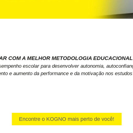
R COM A MELHOR METODOLOGIA EDUCACIONAL 
empenho escolar para desenvolver autonomia, autoconfianç
to e aumento da performance e da motivação nos estudos q
Encontre o KOGNO mais perto de você!