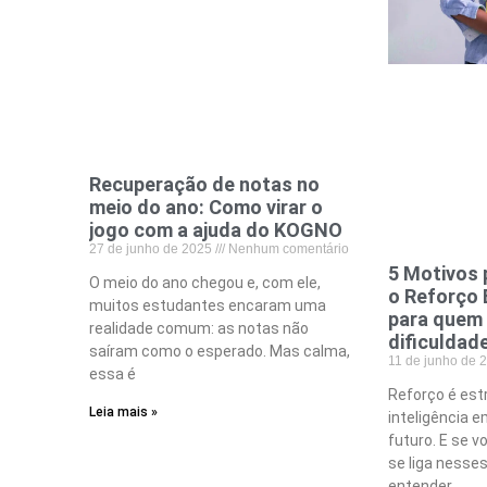
Recuperação de notas no
meio do ano: Como virar o
jogo com a ajuda do KOGNO
27 de junho de 2025
Nenhum comentário
5 Motivos 
O meio do ano chegou e, com ele,
o Reforço 
muitos estudantes encaram uma
para quem
realidade comum: as notas não
dificuldad
saíram como o esperado. Mas calma,
11 de junho de
essa é
Reforço é estr
Leia mais »
inteligência e
futuro. E se v
se liga nesse
entender