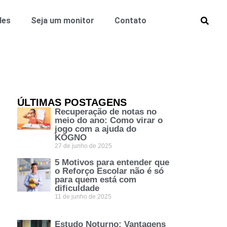
des
Seja um monitor
Contato
ÚLTIMAS POSTAGENS
Recuperação de notas no
meio do ano: Como virar o
jogo com a ajuda do
KOGNO
27 de junho de 2025
5 Motivos para entender que
o Reforço Escolar não é só
para quem está com
dificuldade
11 de junho de 2025
Estudo Noturno: Vantagens