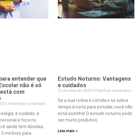
para entender que
Estudo Noturno: Vantagens
Escolar não é só
e cuidados
 está com
21 de maio de 2025
Nenhum comentário
e
Se a sua rotina é corrida e só sobra
 2025
Nenhum comentário
tempo à noite para estudar, você não
atégia, é cuidado, é
está sozinha! O estudo noturno pode
mocional e foco no
ser muito produtivo,
ocê ainda tem dúvidas,
Leia mais »
s 5 motivos para