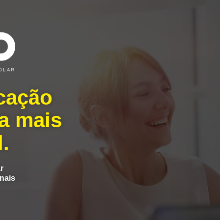
cação
a mais
.
r
nais