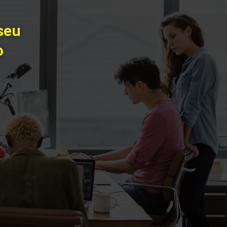
seu
o