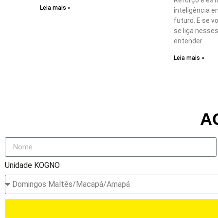
Reforço é estr
Leia mais »
inteligência e
futuro. E se v
se liga nesse
entender
Leia mais »
A
Unidade KOGNO