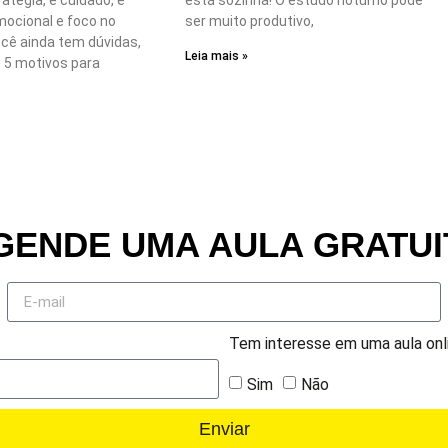
atégia, é cuidado, é
está sozinha! O estudo noturno pode
mocional e foco no
ser muito produtivo,
ocê ainda tem dúvidas,
Leia mais »
s 5 motivos para
GENDE UMA AULA GRATUI
Tem interesse em uma aula onl
Sim
Não
Enviar