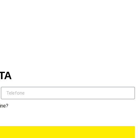
TA
ine?