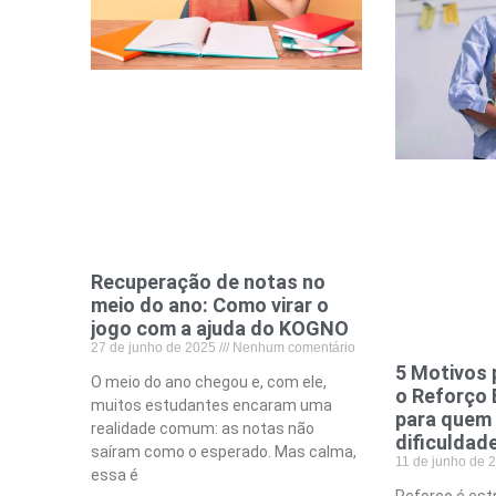
Recuperação de notas no
meio do ano: Como virar o
jogo com a ajuda do KOGNO
27 de junho de 2025
Nenhum comentário
5 Motivos 
O meio do ano chegou e, com ele,
o Reforço 
muitos estudantes encaram uma
para quem
realidade comum: as notas não
dificuldad
saíram como o esperado. Mas calma,
11 de junho de
essa é