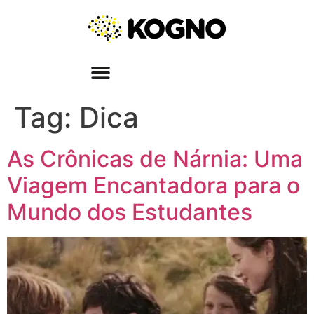
Tag:
Dica
As Crônicas de Nárnia: Uma
Viagem Encantadora para o
Mundo dos Estudantes