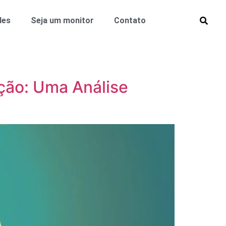
des
Seja um monitor
Contato
ção: Uma Análise