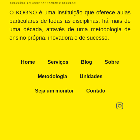
O KOGNO é uma instituição que oferece aulas
particulares de todas as disciplinas, há mais de
uma década, através de uma metodologia de
ensino própria, inovadora e de sucesso.
Home
Serviços
Blog
Sobre
Metodologia
Unidades
Seja um monitor
Contato