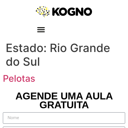
Estado:
Rio Grande
do Sul
Pelotas
AGENDE UMA AULA
GRATUITA