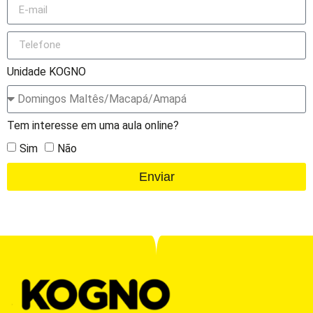
Unidade KOGNO
Tem interesse em uma aula online?
Sim
Não
Enviar